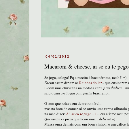
04/01/2012
Macaroni & cheese, ai se eu te pego
Se joga, colega! Pq a receita é bacanérrima, neah?! =)
Facim
assim diriam as
Rainhas do lar
... que ensinaram 
E com uma chuvinha na medida certa
prussládicá
... 
saiu o
macarrãozim
com
jeitim
brasileiro...
O som que rolava era de outro nível...
mas na hora de comer só se ouvia
uma turma olhando p
na mão dizer:
Ái, se eu te pego
... !
... era
a fome meu po
Quêjim
puxa puxa que ficou uma...
delícia!
=)
Massa orna demais com um bom vinho... e um cálice f