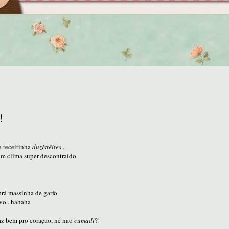
!
a receitinha
duzIstêites
...
num clima super descontraído
rá massinha de garfo
vo...hahaha
az bem pro coração, né não
cumadi
?!