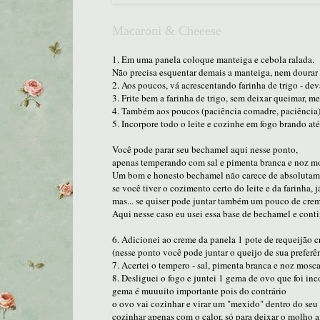
Macaroni & Cheeese
1. Em uma panela coloque manteiga e cebola ralada.
Não precisa esquentar demais a manteiga, nem dourar 
2. Aos poucos, vá acrescentando farinha de trigo - de
3. Frite bem a farinha de trigo, sem deixar queimar, 
4. Também aos poucos (paciência comadre, paciência)
5. Incorpore todo o leite e cozinhe em fogo brando 
Você pode parar seu bechamel aqui nesse ponto,
apenas temperando com sal e pimenta branca e noz mo
Um bom e honesto bechamel não carece de absolutame
se você tiver o cozimento certo do leite e da farinha, j
mas... se quiser pode juntar também um pouco de crem
Aqui nesse caso eu usei essa base de bechamel e conti
6. Adicionei ao creme da panela 1 pote de requeijão 
(nesse ponto você pode juntar o queijo de sua preferê
7. Acertei o tempero - sal, pimenta branca e noz mosc
8. Desliguei o fogo e juntei 1 gema de ovo que foi in
gema é muuuito importante pois do contrário
o ovo vai cozinhar e virar um "mexido" dentro do seu 
cozinhar apenas com o calor, só para deixar o molho 