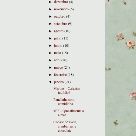
dezembro
(4)
►
novembro
(6)
►
outubro
(4)
►
setembro
(9)
►
agosto
(10)
►
julho
(11)
►
junho
(10)
►
maio
(15)
►
abril
(20)
►
março
(24)
►
fevereiro
(18)
►
janeiro
(21)
▼
Martins - Cafezim
tudibão!
Panelinha com
comidinha
#PF - Que alimenta a
alma!
Cookie de aveia,
cranberries e
chocolate