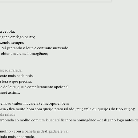
a cebola;
vagar e em fogo baixo;
mexendo sempre;
, vá juntando o leite e continue mexendo;
até obter um creme homogêneo;
scada ralada.
nte mais nada pois,
á terá o que precisa,
e de leite, que é completamente opcional.
nuei assim...
cremoso (sabor mucarela) e incorporei bem
ncia - fica muito bom com queijo prato ralado, muçarela ou queijos do tipo suiço);
ada ralada;
corporada ao molho com um fouet até ficar bem homogêneo - desligar o fogo antes de
molho - com a panela já desligada ele vai
ainda mais encorpado.