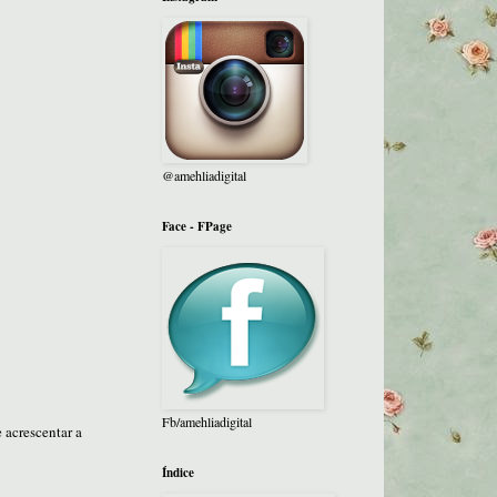
@amehliadigital
Face - FPage
Fb/amehliadigital
 acrescentar a
Índice