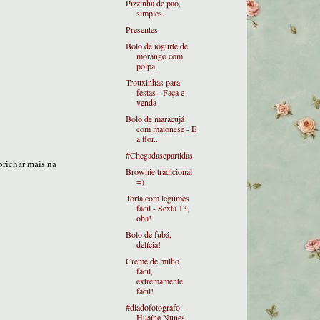
Pizzinha de pão,
simples.
Presentes
Bolo de iogurte de
morango com
polpa
Trouxinhas para
festas - Faça e
venda
Bolo de maracujá
com maionese - E
a flor...
#Chegadasepartidas
prichar mais na
Brownie tradicional
=)
Torta com legumes
fácil - Sexta 13,
oba!
Bolo de fubá,
delícia!
Creme de milho
fácil,
extremamente
fácil!
#diadofotografo -
Huaíne Nunes