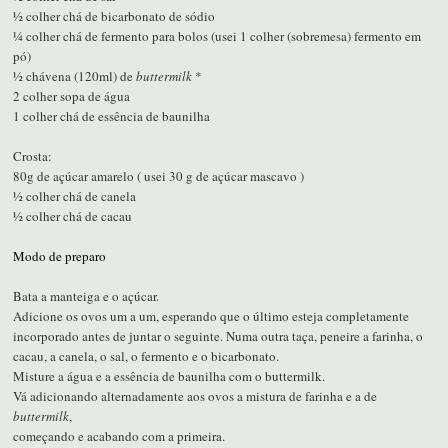
½ colher chá de bicarbonato de sódio
¼ colher chá de fermento para bolos (usei 1 colher (sobremesa) fermento em
pó)
½ chávena (120ml) de
buttermilk
*
2 colher sopa de água
1 colher chá de essência de baunilha
Crosta:
80g de açúcar amarelo ( usei 30 g de açúcar mascavo )
½ colher chá de canela
½ colher chá de cacau
Modo de preparo
Bata a manteiga e o açúcar.
Adicione os ovos um a um, esperando que o último esteja completamente
incorporado antes de juntar o seguinte. Numa outra taça, peneire a farinha, o
cacau, a canela, o sal, o fermento e o bicarbonato.
Misture a água e a essência de baunilha com o buttermilk.
Vá adicionando alternadamente aos ovos a mistura de farinha e a de
buttermilk
,
começando e acabando com a primeira.