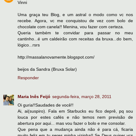
Vinni
Uma graça teu Blog, e um astral o modo como vc nos
recebe. Agora, vc me conquistou de vez com bolo de
chocolate com canela!! Menina, vou fazer com certeza.
Queria também te convidar para passar no meu
cantinho...é um caldeirão com receitas da bruxa...do bem,
lógico...rsrs
http://massalanovamente.blogspot.com/
beijos da Sandra (Bruxa Solar)
Responder
Maria Inês Feijó
segunda-feira, março 28, 2011
Oi guria!!Saudades de você!!
Ai, ai(suspiro). Fala em Starbucks eu fico deprê, pq sou
louca por estes cafés e não temos nem previsão de
abertura por aqui... mas vou fazer o bolo e me consolar.
Que pena que a mudança ainda não é para cá, ficaria
muito feliz em tu seres minha vizinha!! Se Deus quiser vcs