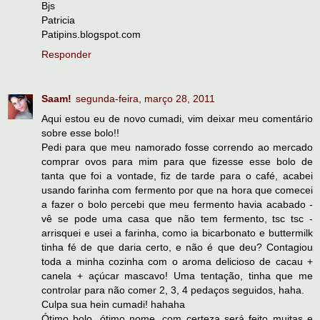
Bjs
Patricia
Patipins.blogspot.com
Responder
Saam!
segunda-feira, março 28, 2011
Aqui estou eu de novo cumadi, vim deixar meu comentário
sobre esse bolo!!
Pedi para que meu namorado fosse correndo ao mercado
comprar ovos para mim para que fizesse esse bolo de
tanta que foi a vontade, fiz de tarde para o café, acabei
usando farinha com fermento por que na hora que comecei
a fazer o bolo percebi que meu fermento havia acabado -
vê se pode uma casa que não tem fermento, tsc tsc -
arrisquei e usei a farinha, como ia bicarbonato e buttermilk
tinha fé de que daria certo, e não é que deu? Contagiou
toda a minha cozinha com o aroma delicioso de cacau +
canela + açúcar mascavo! Uma tentação, tinha que me
controlar para não comer 2, 3, 4 pedaços seguidos, haha.
Culpa sua hein cumadi! hahaha
Ótimo bolo, ótimo nome, com certeza será feito muitas e