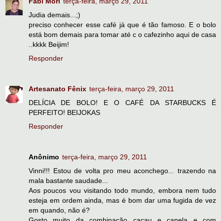
Fabi Mori
terça-feira, março 29, 2011
Judia demais...;)
preciso conhecer esse café já que é tão famoso. E o bolo
está bom demais para tomar até c o cafezinho aqui de casa
..kkkk Beijim!
Responder
Artesanato Fênix
terça-feira, março 29, 2011
DELÍCIA DE BOLO! E O CAFÉ DA STARBUCKS É
PERFEITO! BEIJOKAS
Responder
Anônimo
terça-feira, março 29, 2011
Vinni!!! Estou de volta pro meu aconchego... trazendo na
mala bastante saudade...
Aos poucos vou visitando todo mundo, embora nem tudo
esteja em ordem ainda, mas é bom dar uma fugida de vez
em quando, não é?
Gosto muito da combinação cacau e canela e com