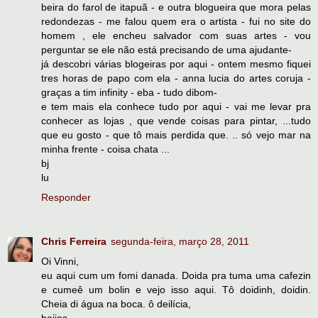
beira do farol de itapuã - e outra blogueira que mora pelas
redondezas - me falou quem era o artista - fui no site do
homem , ele encheu salvador com suas artes - vou
perguntar se ele não está precisando de uma ajudante-
já descobri várias blogeiras por aqui - ontem mesmo fiquei
tres horas de papo com ela - anna lucia do artes coruja -
graças a tim infinity - eba - tudo dibom-
e tem mais ela conhece tudo por aqui - vai me levar pra
conhecer as lojas , que vende coisas para pintar, ...tudo
que eu gosto - que tô mais perdida que. .. só vejo mar na
minha frente - coisa chata ...
bj
lu
Responder
Chris Ferreira
segunda-feira, março 28, 2011
Oi Vinni,
eu aqui cum um fomi danada. Doida pra tuma uma cafezin
e cumeê um bolin e vejo isso aqui. Tô doidinh, doidin.
Cheia di água na boca. ô deilícia,
beijos