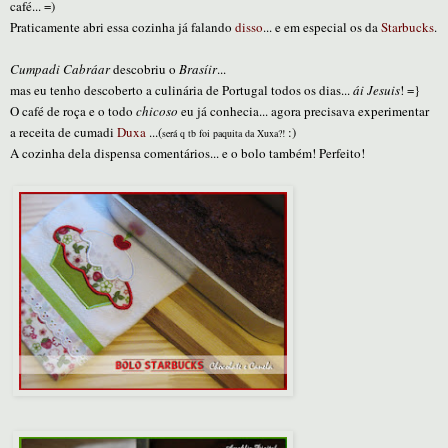
café... =)
Praticamente abri essa cozinha já falando
disso
... e em especial os da
Starbucks
.
Cumpadi Cabráar
descobriu o
Brasíir
...
mas eu tenho descoberto a culinária de Portugal todos os dias...
ái Jesuis
! =}
O café de roça e o todo
chicoso
eu já conhecia... agora precisava experimentar
a receita de cumadi
Duxa
...(
:)
será q tb foi paquita da Xuxa?!
A cozinha dela dispensa comentários... e o bolo também! Perfeito!